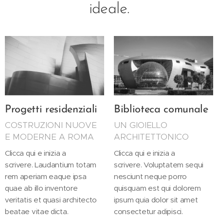
ideale.
Progetti residenziali
Biblioteca comunale
COSTRUZIONI NUOVE
UN GIOIELLO
E MODERNE A ROMA
ARCHITETTONICO
Clicca qui e inizia a
Clicca qui e inizia a
scrivere. Laudantium totam
scrivere. Voluptatem sequi
rem aperiam eaque ipsa
nesciunt neque porro
quae ab illo inventore
quisquam est qui dolorem
veritatis et quasi architecto
ipsum quia dolor sit amet
beatae vitae dicta.
consectetur adipisci.