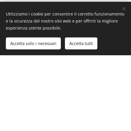
Utilizziamo i cookie per consentire il corretto funzionamento
e la sicurezza del nostro sito web e per offrirti la migliore
LA NOSTRA
esperienza utente possibile.
FILOSOFIA
Accetta solo i necessari
Accetta tutti
Tutto il nostro lavoro è fatto con
grande attenzione per i dettagli
Dall'idea alla costruzione finale